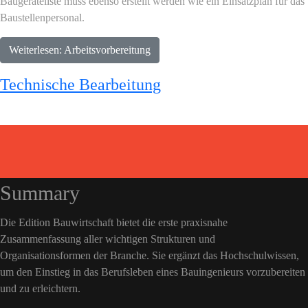
Baugeräteliste muss ebenso erstellt werden wie ein Einsatzplan für das
Baustellenpersonal.
Weiterlesen: Arbeitsvorbereitung
Technische Bearbeitung
Summary
Die Edition Bauwirtschaft bietet die erste praxisnahe
Zusammenfassung aller wichtigen Strukturen und
Organisationsformen der Branche. Sie ergänzt das Hochschulwissen,
um den Einstieg in das Berufsleben eines Bauingenieurs vorzubereiten
und zu erleichtern.